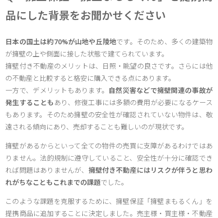
品にした背景をお聞かせください
日本の国土は約70%が山地や丘陵地
です。そのため、多くの建築物
が擁壁の上や側面に接した状態で建てられています。
擁壁付き不動産のメリットは、日照・眺望の良さです。さらには他
の不動産と比較すると格安に購入できる点にあります。
一方で、デメリットもあります。
自然災害などで擁壁関連の事故が
発生することも
あり、修復工事には多額の費用が必要になるケース
もあります。そのため擁壁の安全性が確認されていない物件は、敬
遠される傾向にあり、売却することも難しいのが現状です。
擁壁があるからといって全ての物件の売買に支障があるわけではあ
りません。法的規制に遵守していること、安全性が十分に確認でき
れば問題はありませんが、
擁壁付き不動産にはリスクが伴うと思わ
れがちなこともこれまでの課題
でした。
このような課題を克服するために、擁壁保証「擁壁まもるくん」を
提携商品に追加することに決定しました。売主様・買主様・不動産